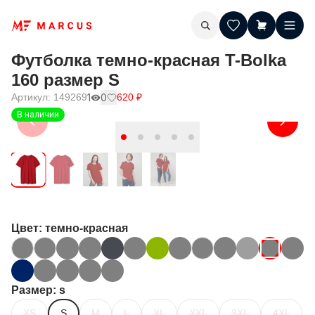
Футболка темно-красная T-Bolka
160 размер S
Артикул:
149269
1
0
620
₽
В наличии
Цвет
: темно-красная
Размер
: s
XS
S
M
L
XL
XXL
3XL
4XL