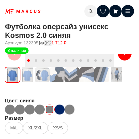
Футболка оверсайз унисекс
Kosmos 2.0 синяя
Артикул:
132395
1
0
1 712
₽
В наличии
Цвет
: синяя
Размер
M/L
XL/2XL
XS/S