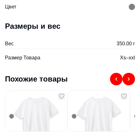
Цвет
Размеры и вес
Вес
350.00 г
Размер Товара
Xs–xxl
Похожие товары
Футболка Imperial 190
Футболка Imperial 190
Фу
белая размер XS
белая размер M
Ma
Артикул
126517
Артикул
126519
Арт
586
₽
586
₽
В наличии
В наличии
В