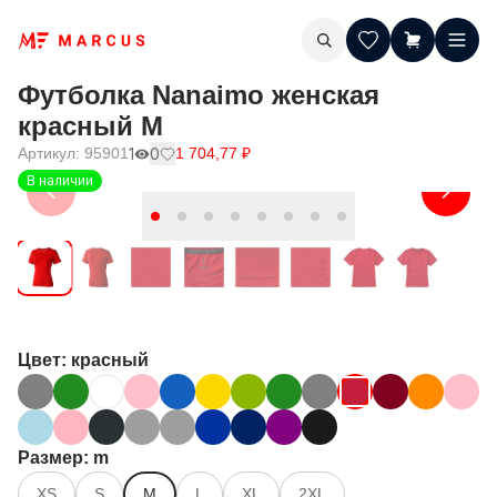
Футболка Nanaimo женская
красный M
Артикул:
95901
1
0
1 704,77
₽
В наличии
Цвет
: красный
Размер
: m
XS
S
M
L
XL
2XL