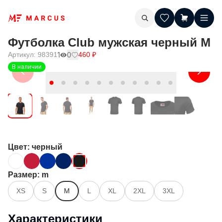
Футболка Club мужская черный M
Артикул:
98391
1
0
460
₽
В наличии
Цвет
: черный
Размер
: m
XS
S
M
L
XL
2XL
3XL
Характеристики