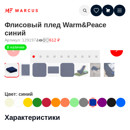
Флисовый плед Warm&Peace
синий
Артикул:
129197
4
0
612
₽
В наличии
Цвет
: синий
Характеристики