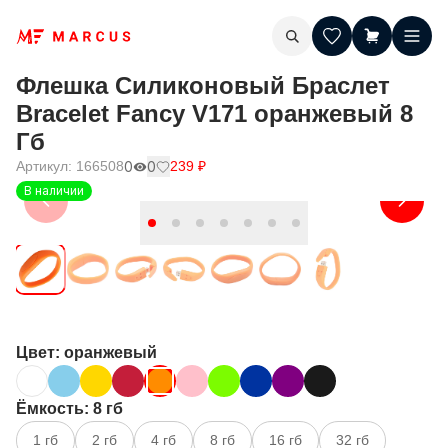
Флешка Силиконовый Браслет
Bracelet Fancy V171 оранжевый 8
Гб
Артикул:
166508
0
0
239
₽
В наличии
Цвет
: оранжевый
Ёмкость
: 8 гб
1 гб
2 гб
4 гб
8 гб
16 гб
32 гб