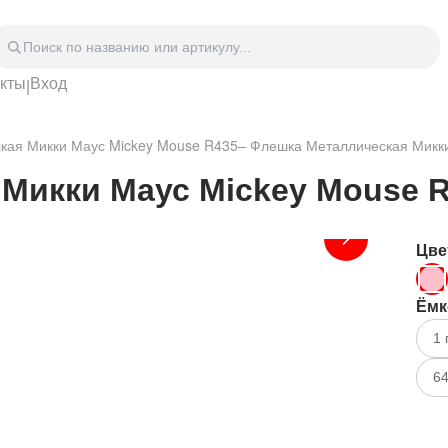
акты
Вход
|
Головные уборы
Дом
Спецодежда
Спор
кая Микки Маус Mickey Mouse R435
–
Флешка Металлическая Микки
 блокноты
Сумки
Часы
Зонты
Аксе
Микки Маус Mickey Mouse R
Видео Аудио Hi-Fi
Фурн
Отдых
Укра
Цве
Ёмк
1 
64