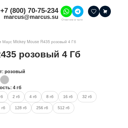
+7 (800) 70-75-234
marcus@marcus.su
Ответим в чате
тивные товары
 Маус Mickey Mouse R435 розовый 4 Гб
ссуары
435 розовый 4 Гб
итура
шения
т
: розовый
ость
: 4 гб
гб
2 гб
4 гб
8 гб
16 гб
32 гб
 гб
128 гб
256 гб
512 гб