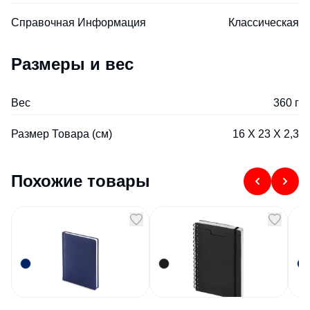
Справочная Информация
Классическая
Размеры и вес
Вес
360 г
Размер Товара (см)
16 X 23 X 2,3
Похожие товары
Ежедневник
Ежедневник
Е
недатированный А6+
недатированный А5
н
Velvet темно-синий
Pragmatic, черный
Pr
Артикул
97340
Артикул
120549
Арт
A6+
с
497,6
₽
585,65
₽
В наличии
В наличии
В