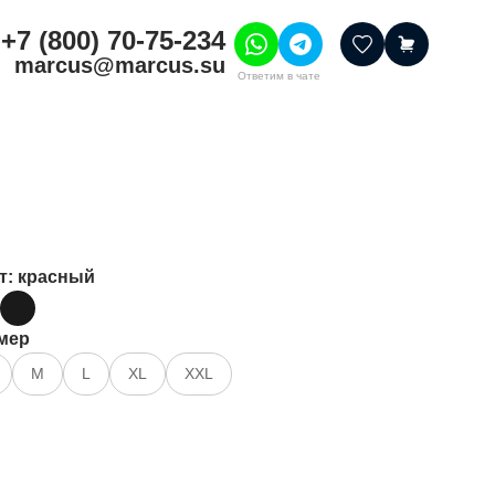
+7 (800) 70-75-234
marcus@marcus.su
Ответим в чате
тивные товары
ссуары
итура
шения
т
: красный
мер
M
L
XL
XXL