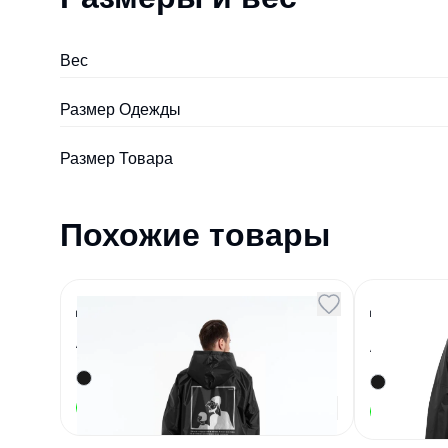
Вес
Размер Одежды
Размер Товара
Похожие товары
Дождевик Леон черный
Дождев
величи
Артикул
131263
M
Артикул
15549
1 900
₽
В наличии
В наличии