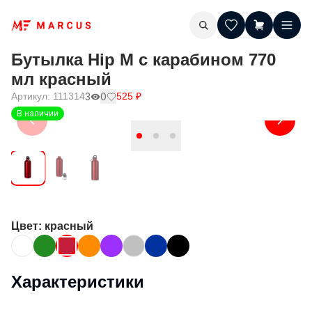
Бутылка Hip M с карабином 770
мл красный
Артикул:
111314
3
0
525
₽
В наличии
Цвет
: красный
Характеристики