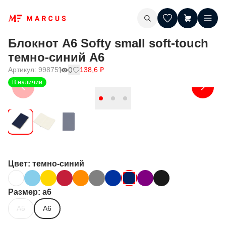
Блокнот А6 Softy small soft-touch
темно-синий A6
Артикул:
99875
1
0
138,6
₽
В наличии
Цвет
: темно-синий
Размер
: a6
A5
A6