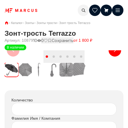
–
Каталог
–
Зонты
–
Зонты-трости
–
Зонт-трость Terrazzo
Зонт-трость Terrazzo
Артикул:
10879
10
0
Сохранить
от
1 800
₽
В наличии
Количество
Фамилия Имя / Компания