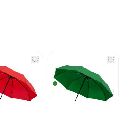
кладной
Зонт складной
n красный
Monsoon зеленый
7
Артикул
131738
1 770
₽
1 770
₽
В наличии