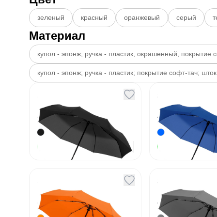
зеленый
красный
оранжевый
серый
т
Материал
купол - эпонж; ручка - пластик, окрашенный, покрытие с
купол - эпонж; ручка - пластик; покрытие софт-тач; што
Зонт складной
Зонт склад
Monsoon черный
Monsoon яр
синий
Артикул
131163
Артикул
131164
1 770
₽
В наличии
В наличии
Зонт складной
Зонт склад
Monsoon
Monsoon се
оранжевый
Артикул
131739
Артикул
131740