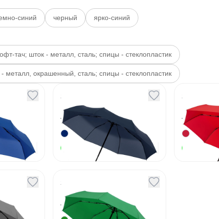
емно-синий
черный
ярко-синий
офт-тач; шток - металл, сталь; спицы - стеклопластик
к - металл, окрашенный, сталь; спицы - стеклопластик
ной
Зонт складной
Зонт с
ко-
Monsoon темно-
Monsoo
синий
Артикул
131165
Артикул
13173
1 770
₽
1 770
₽
В наличии
В наличии
ной
Зонт складной
рый
Monsoon зеленый
Артикул
138095