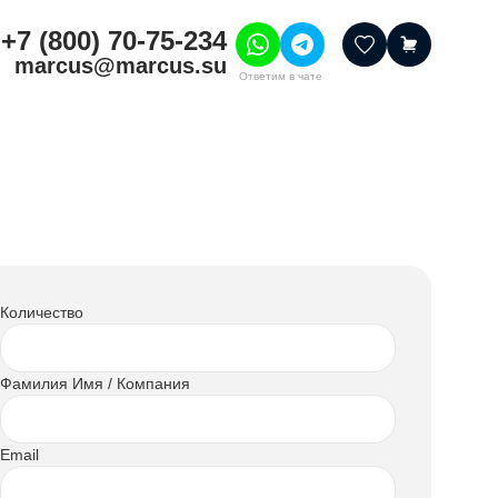
+7 (800) 70-75-234
marcus@marcus.su
Ответим в чате
тивные товары
ссуары
итура
шения
Количество
Фамилия Имя / Компания
Email