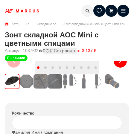
–
Каталог
–
Зонты
–
Складные зонты
–
Зонт складной AOC Mini с цветными спицами
Зонт складной AOC Mini с
цветными спицами
Артикул:
10376
13
0
Сохранить
от
3 137
₽
В наличии
Количество
Фамилия Имя / Компания