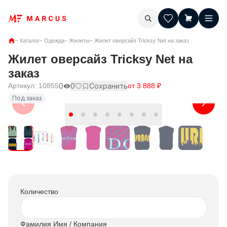
–
Каталог
–
Одежда
–
Жилеты
–
Жилет оверсайз Tricksy Net на заказ
Жилет оверсайз Tricksy Net на
заказ
Артикул:
10855
0
0
Сохранить
от
3 888
₽
Под заказ
Количество
Фамилия Имя / Компания