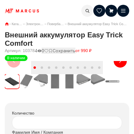
–
Каталог
–
Электроника
–
Повербанки
–
Внешний аккумулятор Easy Trick Comfort
Внешний аккумулятор Easy Trick
Comfort
Артикул:
10378
4
0
Сохранить
от
990
₽
В наличии
Количество
Фамилия Имя / Компания