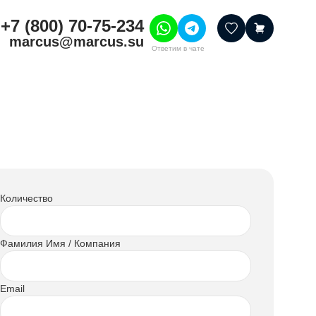
+7 (800) 70-75-234
marcus@marcus.su
Ответим в чате
тивные товары
ссуары
итура
шения
Количество
Фамилия Имя / Компания
Email