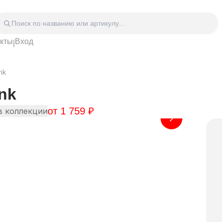
акты
Вход
|
Головные уборы
Дом
Спецодежда
Спор
nk
 блокноты
Сумки
Часы
Зонты
Аксе
nk
Видео Аудио Hi-Fi
Фурн
от
1 759
₽
Отдых
Укра
в коллекции