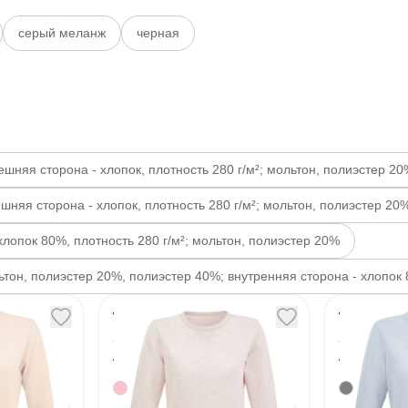
серый меланж
черная
ешняя сторона - хлопок, плотность 280 г/м²; мольтон, полиэстер 2
шняя сторона - хлопок, плотность 280 г/м²; мольтон, полиэстер 20
хлопок 80%, плотность 280 г/м²; мольтон, полиэстер 20%
льтон, полиэстер 20%, полиэстер 40%; внутренняя сторона - хлопок
енская
Толстовка женская
Толсто
n
Sully Women
Sully 
розовый меланж
голуба
Артикул
130659
Артикул
13066