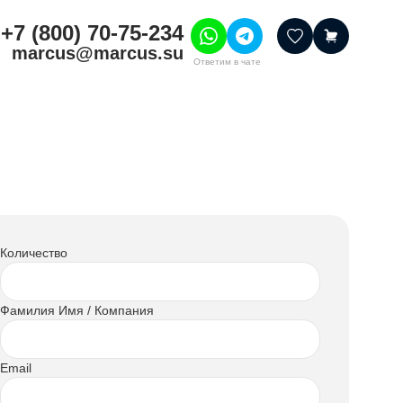
+7 (800) 70-75-234
marcus@marcus.su
Ответим в чате
тивные товары
ссуары
итура
шения
Количество
Фамилия Имя / Компания
Email