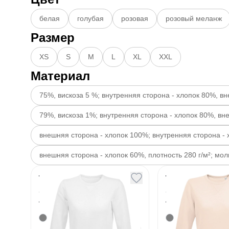
белая
голубая
розовая
розовый меланж
Размер
XS
S
M
L
XL
XXL
Материал
75%, вискоза 5 %; внутренняя сторона - хлопок 80%, вн
79%, вискоза 1%; внутренняя сторона - хлопок 80%, вне
внешняя сторона - хлопок 100%; внутренняя сторона - 
внешняя сторона - хлопок 60%, плотность 280 г/м²; мо
Толстовка женская
Толстовка ж
Sully Women белая
Sully Wome
розовая
Артикул
130657
Артикул
130658