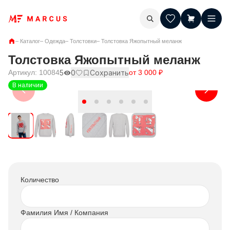
–
Каталог
–
Одежда
–
Толстовки
–
Толстовка Яжопытный меланж
Толстовка Яжопытный меланж
Артикул:
10084
5
0
Сохранить
от
3 000
₽
В наличии
Количество
Фамилия Имя / Компания