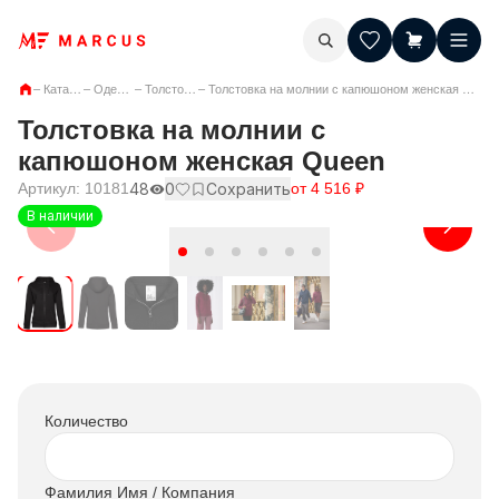
–
Каталог
–
Одежда
–
Толстовки
–
Толстовка на молнии с капюшоном женская Queen
Толстовка на молнии с
капюшоном женская Queen
Артикул:
10181
48
0
Сохранить
от
4 516
₽
В наличии
Количество
Фамилия Имя / Компания