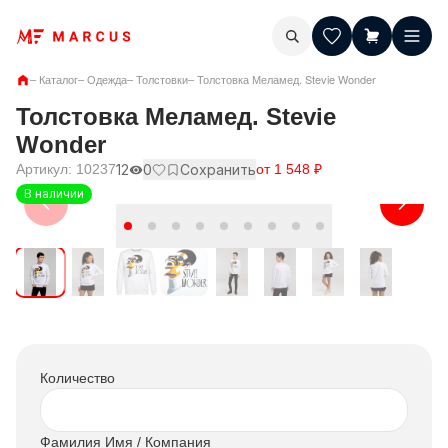
–
Каталог
–
Одежда
–
Толстовки
–
Толстовка Меламед. Stevie Wonder
Толстовка Меламед. Stevie
Wonder
Артикул:
10237
12
0
Сохранить
от
1 548
₽
В наличии
Количество
Фамилия Имя / Компания