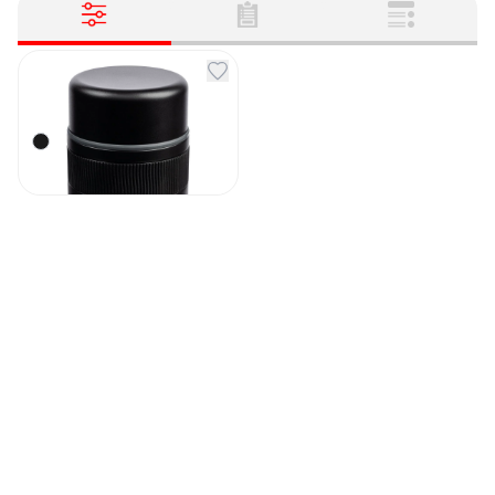
Термос для еды Takk
Pappa черный
Артикул
132185
1 990
₽
В наличии