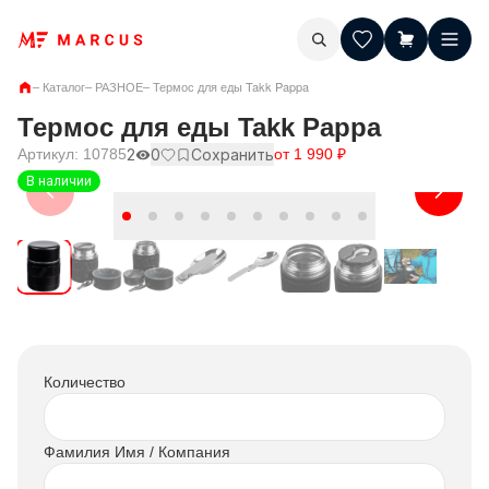
–
Каталог
–
РАЗНОЕ
–
Термос для еды Takk Pappa
Термос для еды Takk Pappa
Артикул:
10785
2
0
Сохранить
от
1 990
₽
В наличии
Количество
Фамилия Имя / Компания