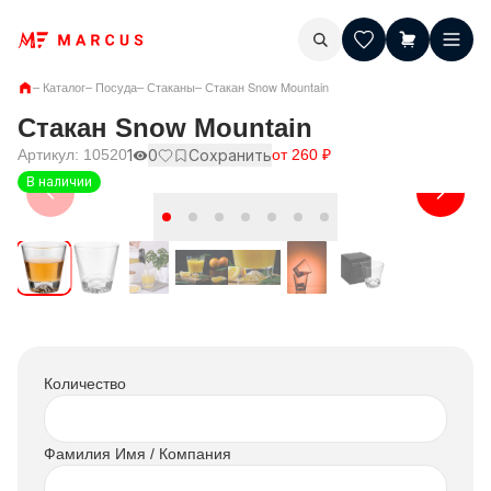
–
Каталог
–
Посуда
–
Стаканы
–
Стакан Snow Mountain
Стакан Snow Mountain
Артикул:
10520
1
0
Сохранить
от
260
₽
В наличии
Количество
Фамилия Имя / Компания