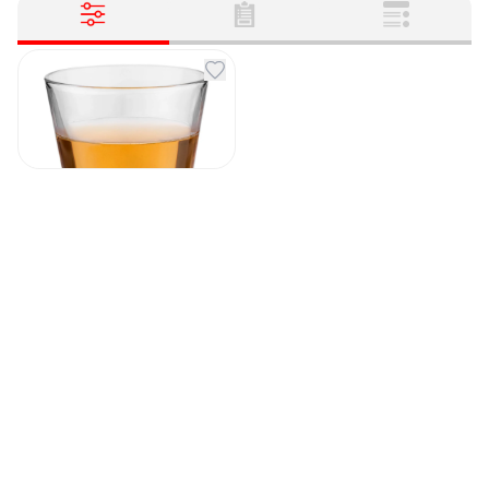
Стакан Snow
Mountain
Артикул
131380
260
₽
В наличии