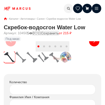
–
Каталог
–
Автотовары
–
Салон
–
Скребок-водосгон Water Low
Скребок-водосгон Water Low
Артикул:
10450
5
0
Сохранить
от
215
₽
Под заказ
Количество
Фамилия Имя / Компания