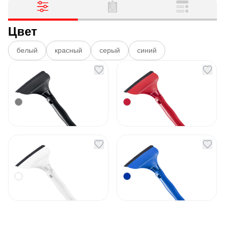
Цвет
белый
красный
серый
синий
Скребок-водосгон
Скребок-водосгон
Water Low серый
Water Low красный
Артикул
133006
Артикул
133007
215
₽
215
₽
Под заказ
Под заказ
Скребок-водосгон
Скребок-водосгон
Water Low белый
Water Low синий
Артикул
133008
Артикул
133009
215
₽
215
₽
Под заказ
Под заказ