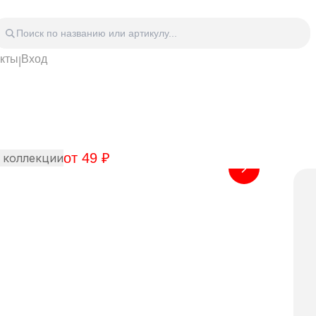
акты
Вход
|
Головные уборы
Дом
Спецодежда
Спор
 блокноты
Сумки
Часы
Зонты
Аксе
Видео Аудио Hi-Fi
Фурн
от
49
₽
Отдых
Укра
 коллекции