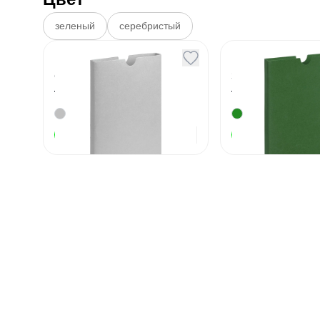
зеленый
серебристый
Шубер Flacky Slim
Шубер Flack
серебристый
зеленый
Артикул
130947
Артикул
130948
49
₽
В наличии
В наличии