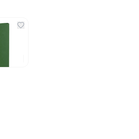
y Slim
49
₽