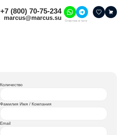
+7 (800) 70-75-234
marcus@marcus.su
Ответим в чате
тивные товары
ссуары
итура
шения
Количество
Фамилия Имя / Компания
Email