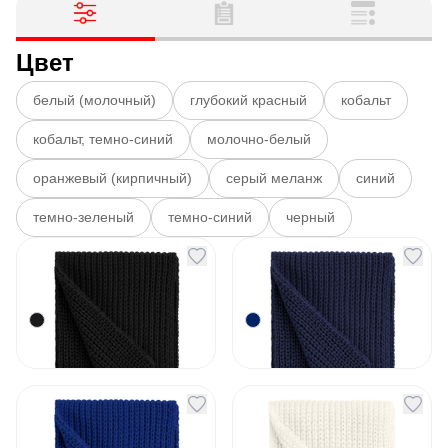
Цвет
белый (молочный)
глубокий красный
кобальт
кобальт, темно-синий
молочно-белый
оранжевый (кирпичный)
серый меланж
синий
темно-зеленый
темно-синий
черный
Шарф Nordkapp
Шарф Nordkapp
черный
темно-синий
Артикул
130921
Артикул
130922
890
₽
890
₽
В наличии
В наличии
Шарф Nordkapp
Шарф Nordkapp
синий
молочно-белый
Артикул
130923
Артикул
130924