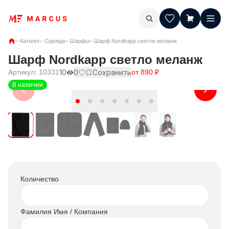
–
Каталог
–
Одежда
–
Шарфы
–
Шарф Nordkapp светло меланж
Шарф Nordkapp светло меланж
Артикул:
10331
10
0
Сохранить
от
890
₽
В наличии
Количество
Фамилия Имя / Компания