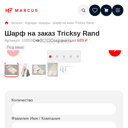
–
Каталог
–
Одежда
–
Шарфы
–
Шарф на заказ Tricksy Rand
Шарф на заказ Tricksy Rand
Артикул:
10859
0
0
Сохранить
от
689
₽
Под заказ
Количество
Фамилия Имя / Компания