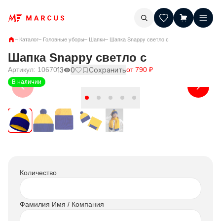
–
Каталог
–
Головные уборы
–
Шапки
–
Шапка Snappy светло с
Шапка Snappy светло с
Артикул:
10670
13
0
Сохранить
от
790
₽
В наличии
Количество
Фамилия Имя / Компания