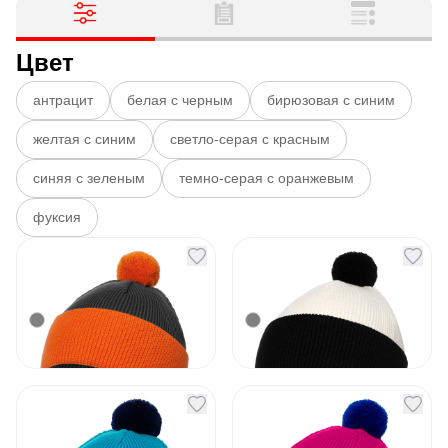
Цвет
антрацит
белая с черным
бирюзовая с синим
желтая с синим
светло-серая с красным
синяя с зеленым
темно-серая с оранжевым
фуксия
Шапка Snappy темно-
Шапка Snappy белая
серая с оранжевым
с черным
Артикул
131881
Артикул
131882
790
₽
790
₽
В наличии
В наличии
Шапка Snappy
Шапка Snappy
бирюзовая с синим
розовая фуксия с
синим
Артикул
131883
Артикул
131884