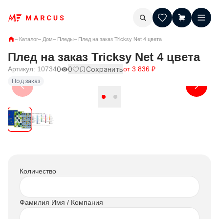
–
Каталог
–
Дом
–
Пледы
–
Плед на заказ Tricksy Net 4 цвета
Плед на заказ Tricksy Net 4 цвета
Артикул:
10734
0
0
Сохранить
от
3 836
₽
Под заказ
Количество
Фамилия Имя / Компания