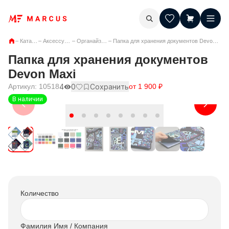
–
Каталог
–
Аксессуары
–
Органайзеры
–
Папка для хранения документов Devon Maxi
Папка для хранения документов
Devon Maxi
Артикул:
10518
4
0
Сохранить
от
1 900
₽
В наличии
Количество
Фамилия Имя / Компания