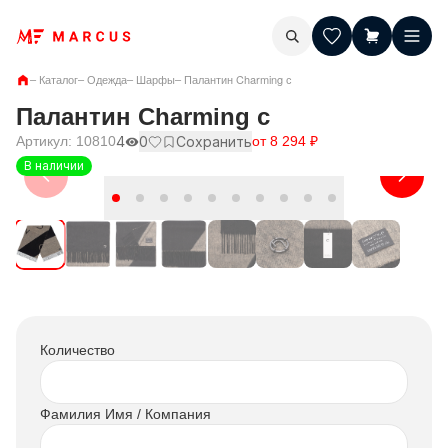
–
Каталог
–
Одежда
–
Шарфы
–
Палантин Charming с
Палантин Charming с
Артикул:
10810
4
0
Сохранить
от
8 294
₽
В наличии
Количество
Фамилия Имя / Компания