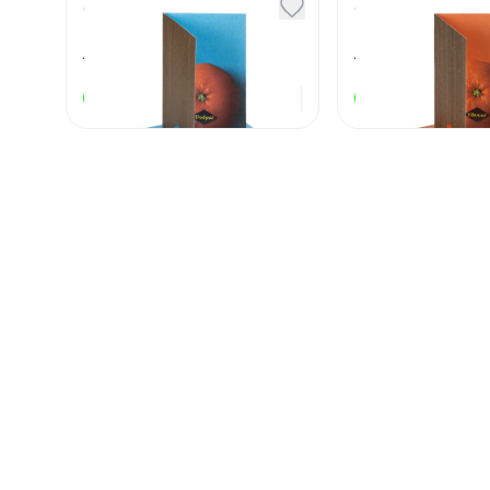
Открытка
Открытка
Мандарин добра
Мандарин у
Артикул
130119
Артикул
130120
190
₽
В наличии
В наличии