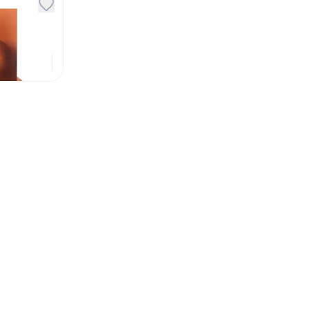
дачи
190
₽