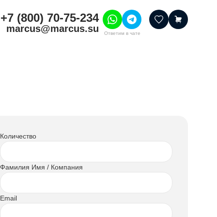
+7 (800) 70-75-234
marcus@marcus.su
Ответим в чате
тивные товары
ссуары
итура
шения
Количество
Фамилия Имя / Компания
Email