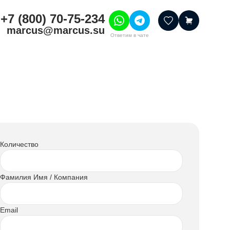
+7 (800) 70-75-234
marcus@marcus.su
Ответим в чате
тивные товары
ссуары
итура
шения
Количество
Фамилия Имя / Компания
Email