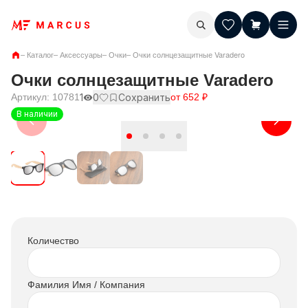
–
Каталог
–
Аксессуары
–
Очки
–
Очки солнцезащитные Varadero
Очки солнцезащитные Varadero
Артикул:
10781
1
0
Сохранить
от
652
₽
В наличии
Количество
Фамилия Имя / Компания