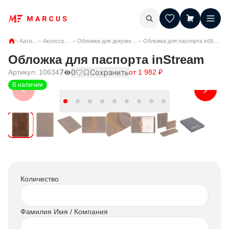
–
Каталог
–
Аксессуары
–
Обложки для документов
–
Обложка для паспорта inStream
Обложка для паспорта inStream
Артикул:
10634
7
0
Сохранить
от
1 982
₽
В наличии
Количество
Фамилия Имя / Компания