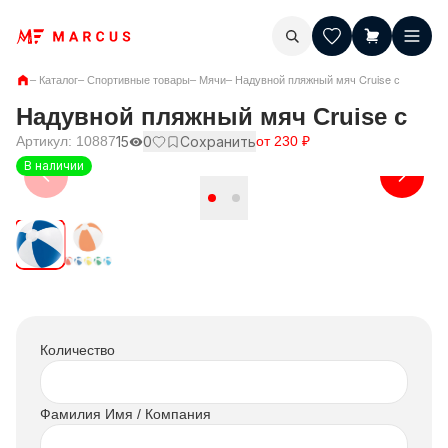
–
Каталог
–
Спортивные товары
–
Мячи
–
Надувной пляжный мяч Cruise с
Надувной пляжный мяч Cruise с
Артикул:
10887
15
0
Сохранить
от
230
₽
В наличии
Количество
Фамилия Имя / Компания