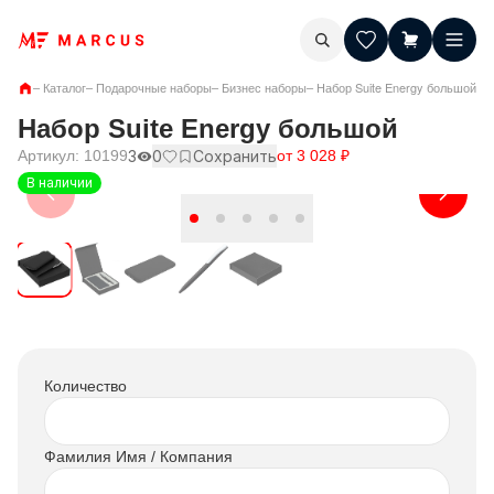
–
Каталог
–
Подарочные наборы
–
Бизнес наборы
–
Набор Suite Energy большой
Набор Suite Energy большой
Артикул:
10199
3
0
Сохранить
от
3 028
₽
В наличии
Количество
Фамилия Имя / Компания