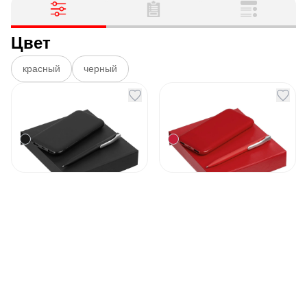
Цвет
красный
черный
Набор Suite Energy
Набор Suite Energy
большой черный
большой красный
Артикул
130534
Артикул
130535
3 028
₽
3 028
₽
Под заказ
В наличии