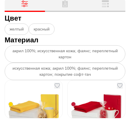
Цвет
желтый
красный
Материал
акрил 100%; искусственная кожа; фаянс; переплетный
картон
искусственная кожа; акрил 100%; фаянс; переплетный
картон; покрытие софт-тач
Набор Pastels
Набор Pastels
желтый
красный
Артикул
131837
Артикул
131836
2 803
₽
3 207
₽
В наличии
В наличии