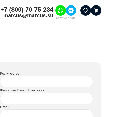
+7 (800) 70-75-234
marcus@marcus.su
Ответим в чате
тивные товары
ссуары
итура
шения
Количество
Фамилия Имя / Компания
Email