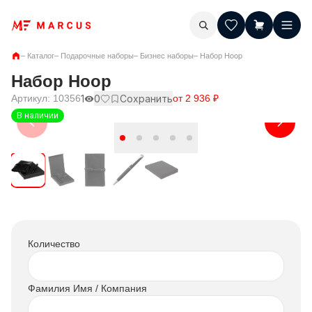
–
Каталог
–
Подарочные наборы
–
Бизнес наборы
–
Набор Hoop
Набор Hoop
Артикул:
10356
1
0
Сохранить
от
2 936
₽
В наличии
Количество
Фамилия Имя / Компания