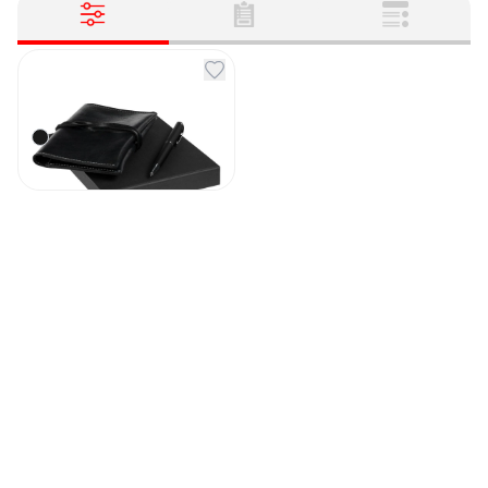
Набор Hoop черный
Артикул
131001
2 936
₽
В наличии