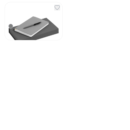
Набор Flex Shall Kit
серый
Артикул
129979
1 830
₽
В наличии