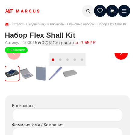
–
Каталог
–
Ежедневники и блокноты
–
Офисные наборы
–
Набор Flex Shall Kit
Набор Flex Shall Kit
Артикул:
10001
5
0
Сохранить
от
1 552
₽
В наличии
Количество
Фамилия Имя / Компания