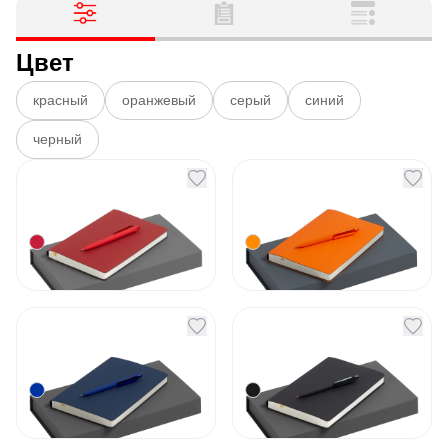
Цвет
красный
оранжевый
серый
синий
черный
Набор Flex Shall Kit
Набор Flex Shall Kit
красный
оранжевый
Артикул
129980
Артикул
129976
1 552
₽
1 830
₽
В наличии
Под заказ
Набор Flex Shall Kit
Набор Flex Shall Kit
синий
черный
Артикул
129977
Артикул
129978
1 830
₽
1 830
₽
В наличии
Под заказ