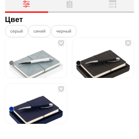
Цвет
серый
синий
черный
Набор Business Diary
Набор Business Diary
Mini серый
Mini черный
Артикул
131990
Артикул
131991
1 443
₽
1 443
₽
В наличии
Под заказ
Набор Business Diary
Mini синий
Артикул
131992
1 443
₽
В наличии