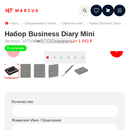
–
Каталог
–
Ежедневники и блокноты
–
Офисные наборы
–
Набор Business Diary Mini
Набор Business Diary Mini
Артикул:
10710
6
0
Сохранить
от
1 443
₽
В наличии
Количество
Фамилия Имя / Компания