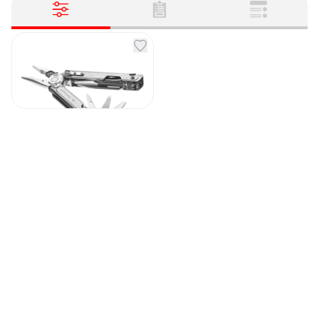
Мультитул Free P4
Артикул
130016
37 115
₽
Под заказ