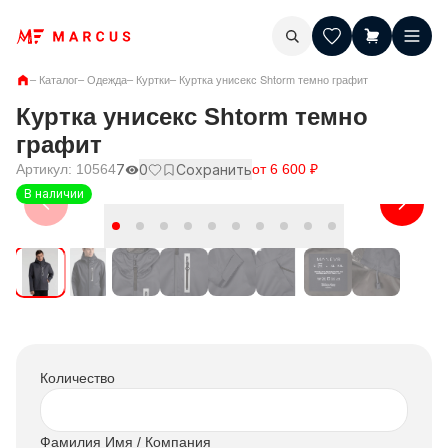
–
Каталог
–
Одежда
–
Куртки
–
Куртка унисекс Shtorm темно графит
Куртка унисекс Shtorm темно
графит
Артикул:
10564
7
0
Сохранить
от
6 600
₽
В наличии
Количество
Фамилия Имя / Компания