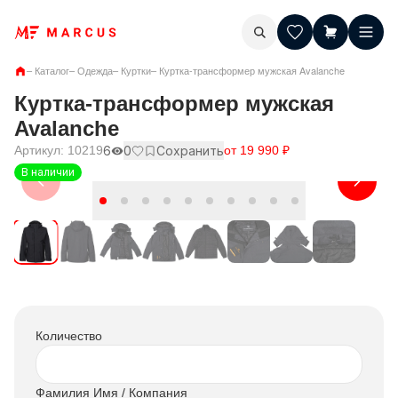
–
Каталог
–
Одежда
–
Куртки
–
Куртка-трансформер мужская Avalanche
Куртка-трансформер мужская
Avalanche
Артикул:
10219
6
0
Сохранить
от
19 990
₽
В наличии
Количество
Фамилия Имя / Компания