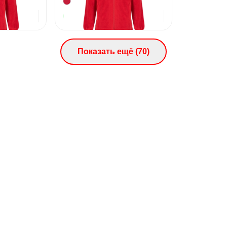
2 090
₽
2 090
₽
В наличии
Показать ещё (
70
)