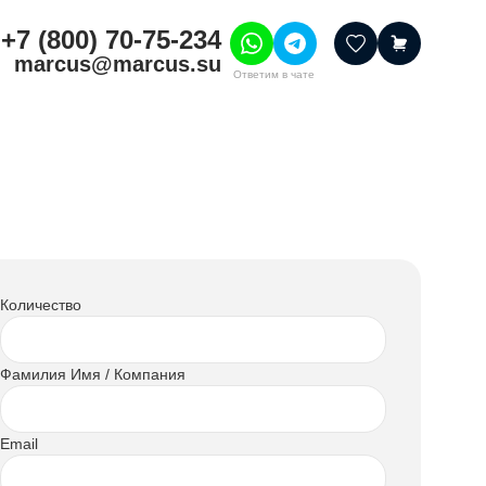
+7 (800) 70-75-234
marcus@marcus.su
Ответим в чате
тивные товары
ссуары
итура
шения
Количество
Фамилия Имя / Компания
Email