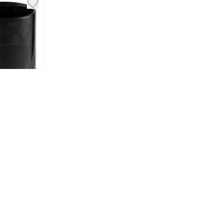
 Work
черная
1 007
₽