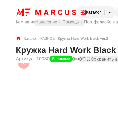
Каталог
Компания
Нанесение
Помощь
Портфолио
Конт
Электроника
Посуда
Тампопечать
Как купить?
–
Каталог
–
РАЗНОЕ
Лазерная гравировка
–
Кружка Hard Work Black ver.2
Доставка и самовывоз
Ежедневники и
УФ печать
Оплата и гарантии
Ручки
Частые вопросы
Кружка Hard Work Black 
Одежда
Артикул:
10080
Обувь
3
0
Сохранить в
В наличии