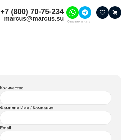
+7 (800) 70-75-234
marcus@marcus.su
Ответим в чате
тивные товары
ссуары
итура
шения
Количество
Фамилия Имя / Компания
Email