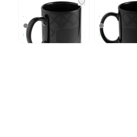
Кружка Hard Work
Кружка Hard
Black ver.2 черная
Black ver.1 
Артикул
134090
Артикул
130117
660
₽
В наличии
В наличии