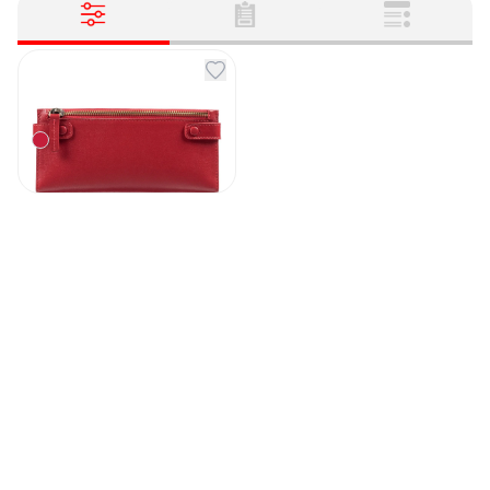
Кошелек Torretta
красный
Артикул
131625
6 500
₽
Под заказ