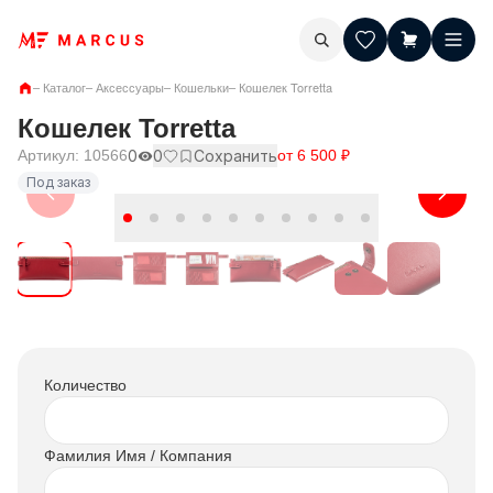
–
Каталог
–
Аксессуары
–
Кошельки
–
Кошелек Torretta
Кошелек Torretta
Артикул:
10566
0
0
Сохранить
от
6 500
₽
Под заказ
Количество
Фамилия Имя / Компания