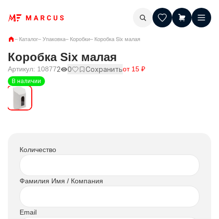
–
Каталог
–
Упаковка
–
Коробки
–
Коробка Six малая
Коробка Six малая
Артикул:
10877
2
0
Сохранить
от
15
₽
В наличии
Количество
Фамилия Имя / Компания
Email