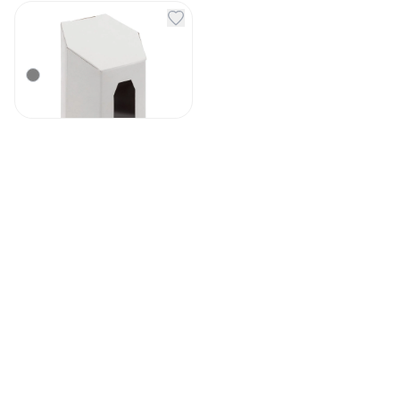
Коробка Six малая
белая
Артикул
132383
15
₽
В наличии