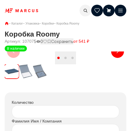
–
Каталог
–
Упаковка
–
Коробки
–
Коробка Roomy
Коробка Roomy
Артикул:
10707
5
0
Сохранить
от
541
₽
В наличии
Количество
Фамилия Имя / Компания