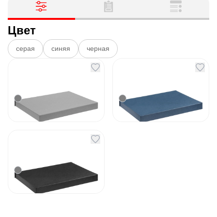
Цвет
серая
синяя
черная
Коробка Roomy
Коробка Roomy
серая
синяя
Артикул
131985
Артикул
131986
541
₽
541
₽
В наличии
В наличии
Коробка Roomy
черная
Артикул
131987
541
₽
В наличии